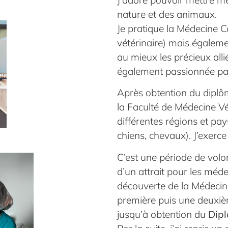
nature et des animaux.
Je pratique la Médecine C
vétérinaire) mais égalemen
au mieux les précieux alli
également passionnée par 
Après obtention du diplô
la Faculté de Médecine V
différentes régions et pay
chiens, chevaux). J’exer
C’est une période de volon
d’un attrait pour les méde
découverte de la Médecine
première puis une deuxiè
jusqu’à obtention du
Dipl