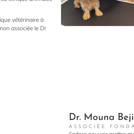
ique vétérinaire à
mon associée le Dr
Dr. Mouna Beji
ASSOCIÉE FOND
J’adore pouvoir mettre me