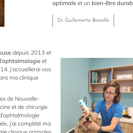
optimale
et un
bien-être durabl
Dr. Guillemette Bataille
louse
depuis 2013 et
 d’ophtalmologie
et
4, j’accueillerai vos
ans ma clinique
ues de Nouvelle-
cine et de chirurgie
 d’ophtalmologie
riée, j’ai complété ma
mie
clinique animales