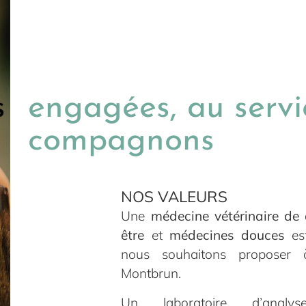
s
engagées, au servi
compagnons
NOS VALEURS
Une
médecine vétérinaire de 
être
et
médecines douces
est
nous souhaitons proposer à
Montbrun.
Un
laboratoire d’analy