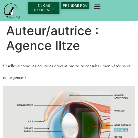
EN CAS
PRENDRE RDV
D'URGENCE
Auteur/autrice :
Agence Iltze
Quelles anomalies oculaires doivent me faire consulter mon vétérinaire
en urgence ?